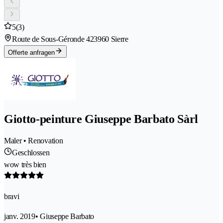
5
(3)
Route de Sous-Géronde 42
3960 Sierre
Offerte anfragen
Giotto-peinture Giuseppe Barbato Sàrl
Maler • Renovation
Geschlossen
wow très bien
bravi
janv. 2019
• Giuseppe Barbato