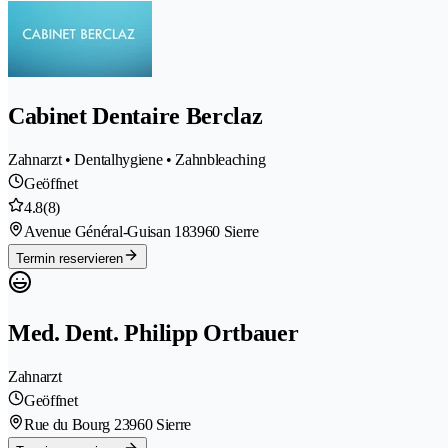
Cabinet Dentaire Berclaz
Zahnarzt • Dentalhygiene • Zahnbleaching
Geöffnet
4.8
(8)
Avenue Général-Guisan 18
3960 Sierre
Termin reservieren
Med. Dent. Philipp Ortbauer
Zahnarzt
Geöffnet
Rue du Bourg 2
3960 Sierre