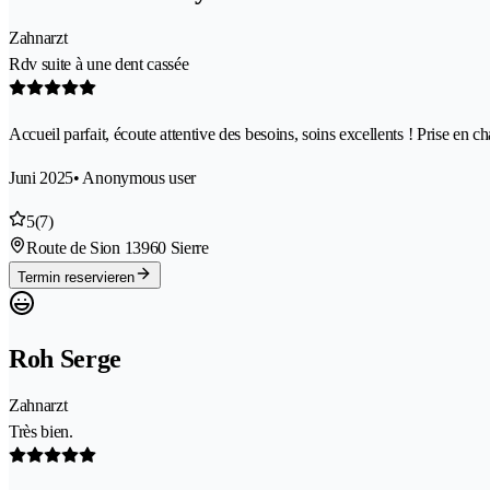
Zahnarzt
Rdv suite à une dent cassée
Accueil parfait, écoute attentive des besoins, soins excellents ! Prise en c
Juni 2025
• Anonymous user
5
(7)
Route de Sion 1
3960 Sierre
Termin reservieren
Roh Serge
Zahnarzt
Très bien.