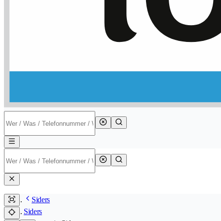
Siders
Siders