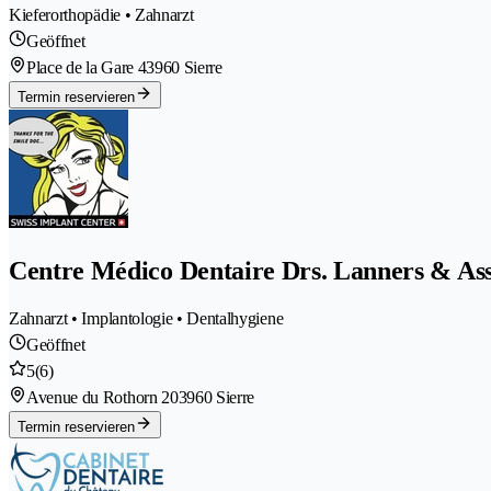
Kieferorthopädie • Zahnarzt
Geöffnet
Place de la Gare 4
3960 Sierre
Termin reservieren
Centre Médico Dentaire Drs. Lanners & Ass
Zahnarzt • Implantologie • Dentalhygiene
Geöffnet
5
(6)
Avenue du Rothorn 20
3960 Sierre
Termin reservieren