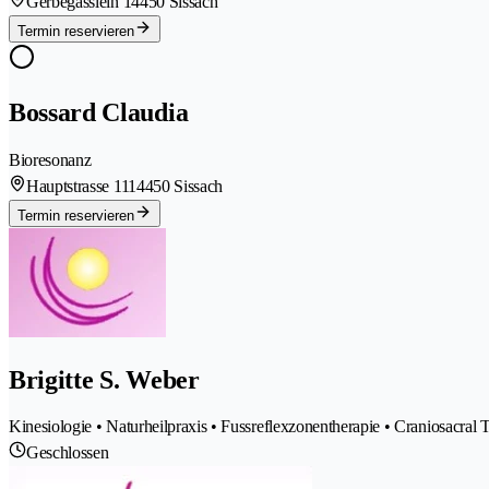
Gerbegässlein 1
4450 Sissach
Termin reservieren
Bossard Claudia
Bioresonanz
Hauptstrasse 111
4450 Sissach
Termin reservieren
Brigitte S. Weber
Kinesiologie • Naturheilpraxis • Fussreflexzonentherapie • Craniosacral 
Geschlossen