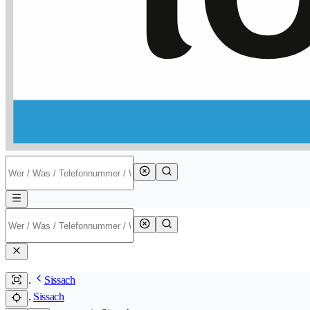
Sissach
Sissach