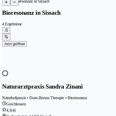
/
Bioresonanz in Sissach
Bioresonanz in Sissach
4 Ergebnisse
Jetzt geöffnet
Naturarztpraxis Sandra Zinani
Naturheilpraxis • Dorn-Breuss Therapie • Bioresonanz
Geschlossen
4.3
(4)