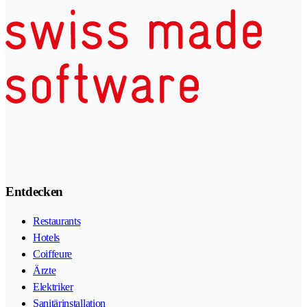
Entdecken
Restaurants
Hotels
Coiffeure
Ärzte
Elektriker
Sanitärinstallation