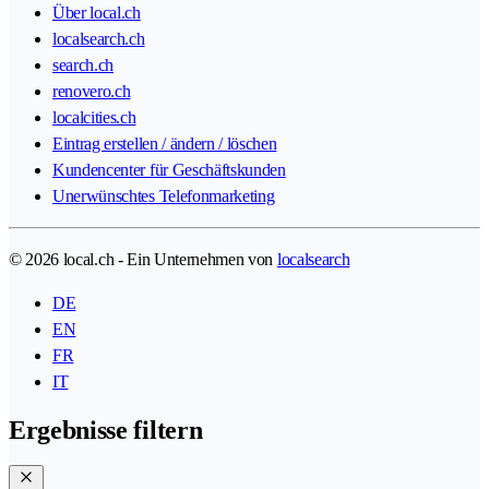
Über local.ch
localsearch.ch
search.ch
renovero.ch
localcities.ch
Eintrag erstellen / ändern / löschen
Kundencenter für Geschäftskunden
Unerwünschtes Telefonmarketing
© 2026 local.ch - Ein Unternehmen von
localsearch
DE
EN
FR
IT
Ergebnisse filtern