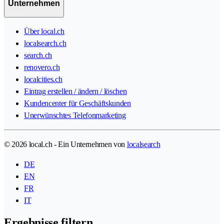
Unternehmen
Über local.ch
localsearch.ch
search.ch
renovero.ch
localcities.ch
Eintrag erstellen / ändern / löschen
Kundencenter für Geschäftskunden
Unerwünschtes Telefonmarketing
© 2026 local.ch - Ein Unternehmen von
localsearch
DE
EN
FR
IT
Ergebnisse filtern