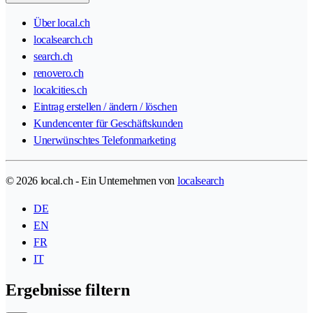
Über local.ch
localsearch.ch
search.ch
renovero.ch
localcities.ch
Eintrag erstellen / ändern / löschen
Kundencenter für Geschäftskunden
Unerwünschtes Telefonmarketing
© 2026 local.ch - Ein Unternehmen von
localsearch
DE
EN
FR
IT
Ergebnisse filtern