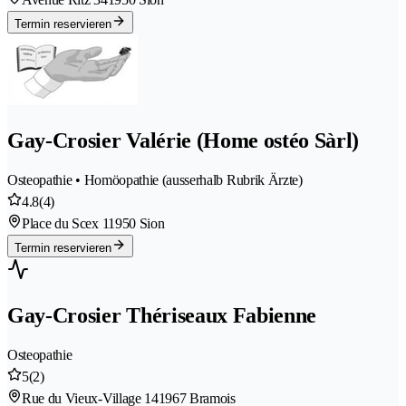
Termin reservieren
Gay-Crosier Valérie (Home ostéo Sàrl)
Osteopathie • Homöopathie (ausserhalb Rubrik Ärzte)
4.8
(4)
Place du Scex 1
1950 Sion
Termin reservieren
Gay-Crosier Thériseaux Fabienne
Osteopathie
5
(2)
Rue du Vieux-Village 14
1967 Bramois