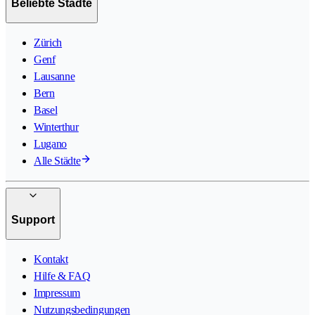
Beliebte Städte
Zürich
Genf
Lausanne
Bern
Basel
Winterthur
Lugano
Alle Städte
Support
Kontakt
Hilfe & FAQ
Impressum
Nutzungsbedingungen