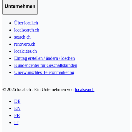
Unternehmen
Über local.ch
localsearch.ch
search.ch
renovero.ch
localcities.ch
Eintrag erstellen / ändern / löschen
Kundencenter für Geschäftskunden
Unerwünschtes Telefonmarketing
© 2026 local.ch - Ein Unternehmen von
localsearch
DE
EN
FR
IT