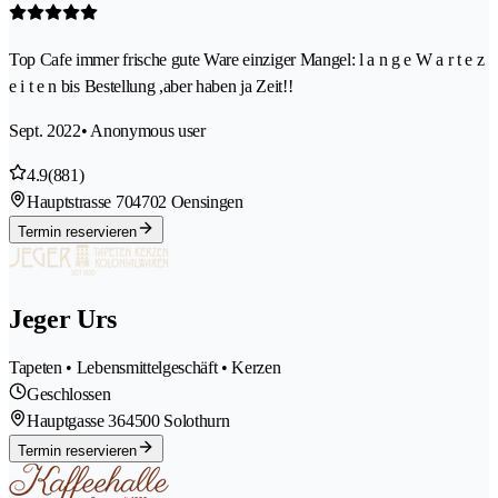
Top Cafe immer frische gute Ware einziger Mangel: l a n g e W a r t e z
e i t e n bis Bestellung ,aber haben ja Zeit!!
Sept. 2022
• Anonymous user
4.9
(881)
Hauptstrasse 70
4702 Oensingen
Termin reservieren
Jeger Urs
Tapeten • Lebensmittelgeschäft • Kerzen
Geschlossen
Hauptgasse 36
4500 Solothurn
Termin reservieren