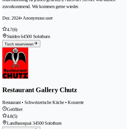
zuvorkommend. Wir kommen gerne wieder.
Dez. 2024
• Anonymous user
4.7
(6)
Stalden 6
4500 Solothurn
Tisch reservieren
Restaurant Gallery Chutz
Restaurant • Schweizerische Küche • Konzerte
Geöffnet
4.8
(5)
Landhausquai 3
4500 Solothurn