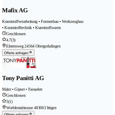
Mafix AG
Kunststoffverarbeitung • Formenbau • Werkzeugbau
• Kunststofftechnik • Kunststoffwaren
Geschlossen
4.7
(3)
Elsternweg 2
4564 Obergerlafingen
Offerte anfragen
Tony Panitti AG
Maler • Gipser • Fassaden
Geschlossen
5
(1)
Worblentalstrasse 48
3063 Ittigen
Offerte anfragen