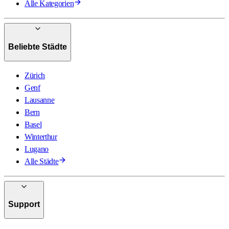
Alle Kategorien
Beliebte Städte
Zürich
Genf
Lausanne
Bern
Basel
Winterthur
Lugano
Alle Städte
Support