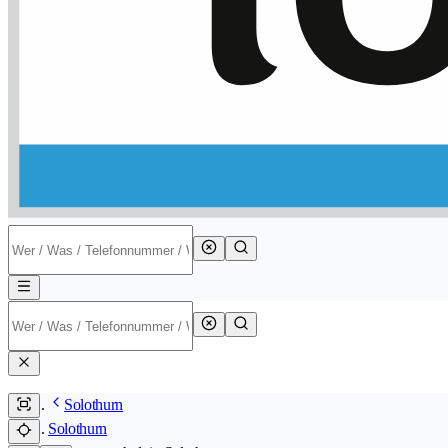
Solothurn
Solothurn