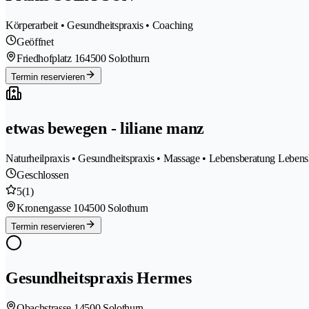
Körperarbeit • Gesundheitspraxis • Coaching
Geöffnet
Friedhofplatz 16
4500 Solothurn
Termin reservieren
etwas bewegen - liliane manz
Naturheilpraxis • Gesundheitspraxis • Massage • Lebensberatung Lebens
Geschlossen
5
(1)
Kronengasse 10
4500 Solothurn
Termin reservieren
Gesundheitspraxis Hermes
Obachstrasse 1
4500 Solothurn