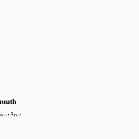
rmuth
xis • Ärzte