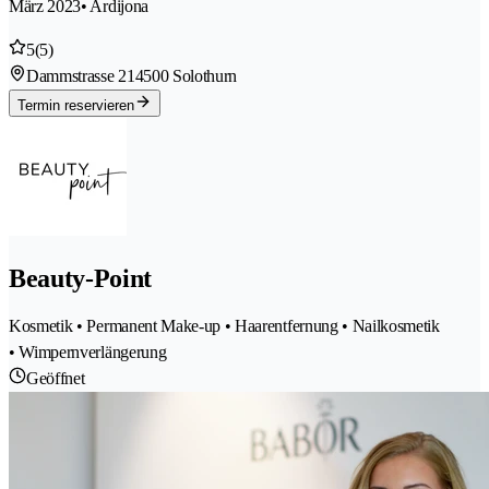
März 2023
• Ardijona
5
(5)
Dammstrasse 21
4500 Solothurn
Termin reservieren
Beauty-Point
Kosmetik • Permanent Make-up • Haarentfernung • Nailkosmetik
• Wimpernverlängerung
Geöffnet