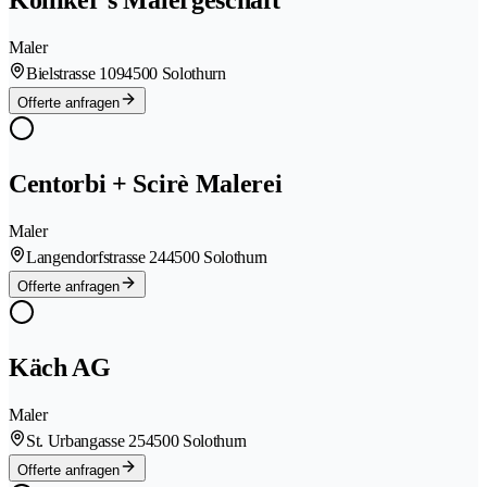
Kölliker's Malergeschäft
Maler
Bielstrasse 109
4500 Solothurn
Offerte anfragen
Centorbi + Scirè Malerei
Maler
Langendorfstrasse 24
4500 Solothurn
Offerte anfragen
Käch AG
Maler
St. Urbangasse 25
4500 Solothurn
Offerte anfragen