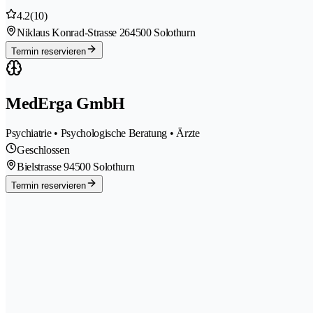
4.2
(10)
Niklaus Konrad-Strasse 26
4500 Solothurn
Termin reservieren
MedErga GmbH
Psychiatrie • Psychologische Beratung • Ärzte
Geschlossen
Bielstrasse 9
4500 Solothurn
Termin reservieren