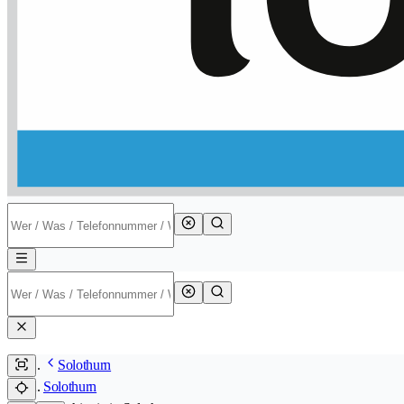
Solothurn
Solothurn