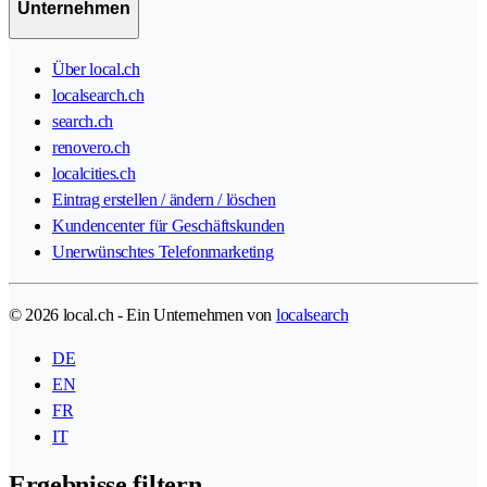
Unternehmen
Über local.ch
localsearch.ch
search.ch
renovero.ch
localcities.ch
Eintrag erstellen / ändern / löschen
Kundencenter für Geschäftskunden
Unerwünschtes Telefonmarketing
© 2026 local.ch - Ein Unternehmen von
localsearch
DE
EN
FR
IT
Ergebnisse filtern