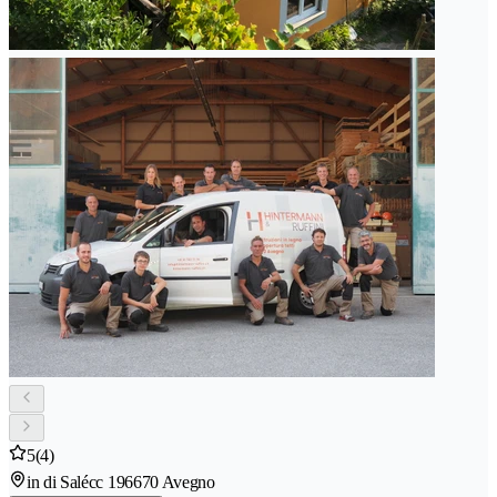
5
(4)
in di Salécc 19
6670 Avegno