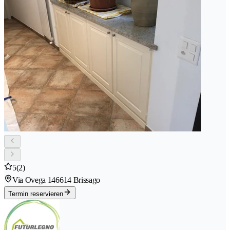
5
(2)
Via Ovega 14
6614 Brissago
Termin reservieren