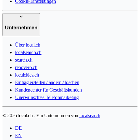
Cookie-Einstellungen
Unternehmen
Über local.ch
localsearch.ch
search.ch
renovero.ch
localcities.ch
Eintrag erstellen / ändern / löschen
Kundencenter für Geschäftskunden
Unerwünschtes Telefonmarketing
© 2026 local.ch - Ein Unternehmen von
localsearch
DE
EN