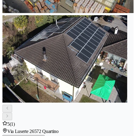
5
(1)
Via Luserte 2
6572 Quartino