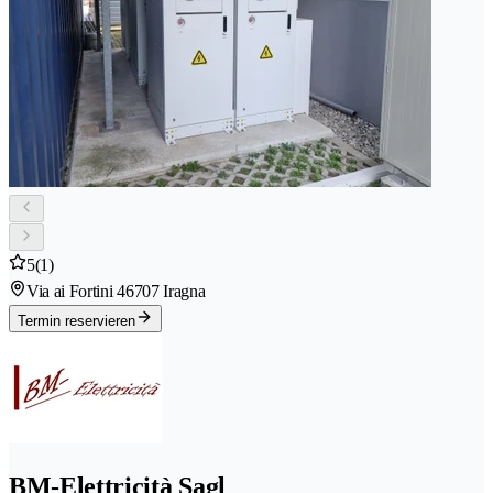
5
(1)
Via ai Fortini 4
6707 Iragna
Termin reservieren
BM-Elettricità Sagl