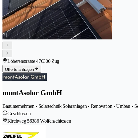
Löberenstrasse 47
6300 Zug
Offerte anfragen
montAsolar GmbH
Bauunternehmen • Solartechnik Solaranlagen • Renovation • Umbau • Sol
Geschlossen
Kirchweg 5
6386 Wolfenschiessen