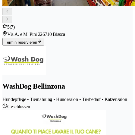
5
(7)
Via A. e M. Pini 22
6710 Biasca
Termin reservieren
WashDog Bellinzona
Hundepflege • Tiernahrung • Hundesalon • Tierbedarf • Katzensalon
Geschlossen