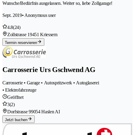
Wunsche/Bedürfnis ausgelassen. Weiter so, liebe Zollgarage!
Sept. 2019
• Anonymous user
4.8
(24)
Zollstrasse 1
9451 Kriessern
Termin reservieren
Carrosserie Urs Gschwend AG
Carrosserie • Garage • Autospritzwerk • Autoglaserei
• Elektrofahrzeuge
Geöffnet
3
(2)
Dorfstrasse 9
9054 Haslen AI
Jetzt buchen