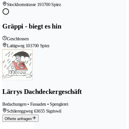
Stockhornstrasse 19
3700 Spiez
Gräppi - biegt es hin
Geschlossen
Lattigweg 10
3700 Spiez
Lärrys Dachdeckergeschäft
Bedachungen • Fassaden • Spenglerei
Schliereggweg 6
3655 Sigriswil
Offerte anfragen