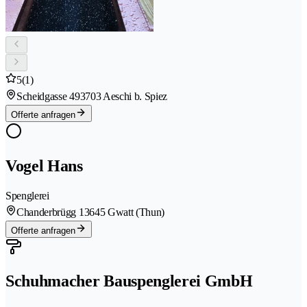
5
(1)
Scheidgasse 49
3703 Aeschi b. Spiez
Offerte anfragen
Vogel Hans
Spenglerei
Chanderbrügg 1
3645 Gwatt (Thun)
Offerte anfragen
Schuhmacher Bauspenglerei GmbH