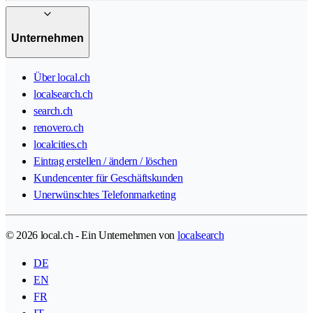
Unternehmen
Über local.ch
localsearch.ch
search.ch
renovero.ch
localcities.ch
Eintrag erstellen / ändern / löschen
Kundencenter für Geschäftskunden
Unerwünschtes Telefonmarketing
© 2026 local.ch - Ein Unternehmen von
localsearch
DE
EN
FR