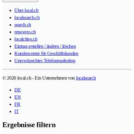
Über local.ch
localsearch.ch
search.ch
renovero.ch
localcities.ch
Eintrag erstellen / ändern / löschen
Kundencenter für Geschäftskunden
Unerwünschtes Telefonmarketing
© 2026 local.ch - Ein Unternehmen von
localsearch
DE
EN
FR
IT
Ergebnisse filtern