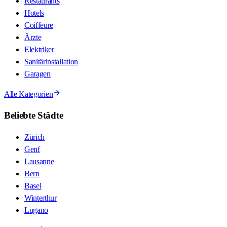
Restaurants
Hotels
Coiffeure
Ärzte
Elektriker
Sanitärinstallation
Garagen
Alle Kategorien
Beliebte Städte
Zürich
Genf
Lausanne
Bern
Basel
Winterthur
Lugano