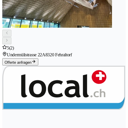
5
(2)
Undermülistrasse 22A
8320 Fehraltorf
Offerte anfragen