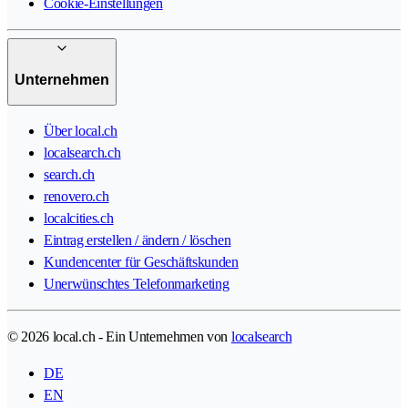
Cookie-Einstellungen
Unternehmen
Über local.ch
localsearch.ch
search.ch
renovero.ch
localcities.ch
Eintrag erstellen / ändern / löschen
Kundencenter für Geschäftskunden
Unerwünschtes Telefonmarketing
© 2026 local.ch - Ein Unternehmen von
localsearch
DE
EN