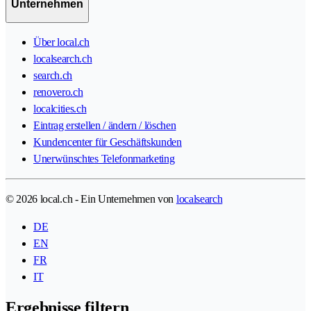
Unternehmen
Über local.ch
localsearch.ch
search.ch
renovero.ch
localcities.ch
Eintrag erstellen / ändern / löschen
Kundencenter für Geschäftskunden
Unerwünschtes Telefonmarketing
© 2026 local.ch - Ein Unternehmen von
localsearch
DE
EN
FR
IT
Ergebnisse filtern