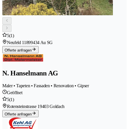
5
(1)
Neufeld 1189
9434 Au SG
Offerte anfragen
N. Hanselmann AG
Maler • Tapeten • Fassaden • Renovation • Gipser
Geöffnet
5
(1)
Rotensteinstrasse 1
9403 Goldach
Offerte anfragen