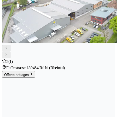
5
(1)
Feffetstrasse 18
9464 Rüthi (Rheintal)
Offerte anfragen