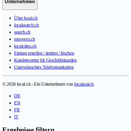
Unternehmen
Über local.ch
localsearch.ch
search.ch
renovero.ch
localcities.ch
Eintrag erstellen / ändern / löschen
Kundencenter für Geschäftskunden
Unerwünschtes Telefonmarketing
© 2026 local.ch - Ein Unternehmen von
localsearch
DE
EN
FR
IT
Ergebnisse filtern