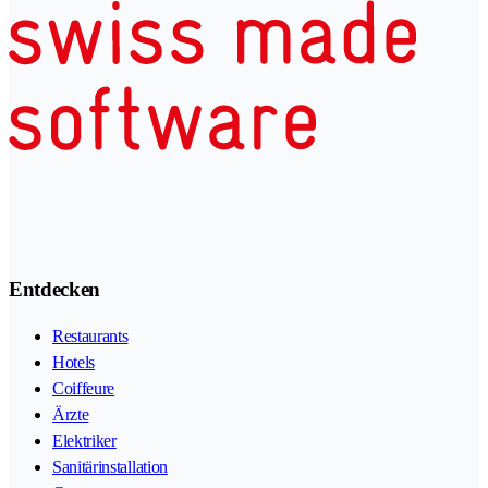
Entdecken
Restaurants
Hotels
Coiffeure
Ärzte
Elektriker
Sanitärinstallation