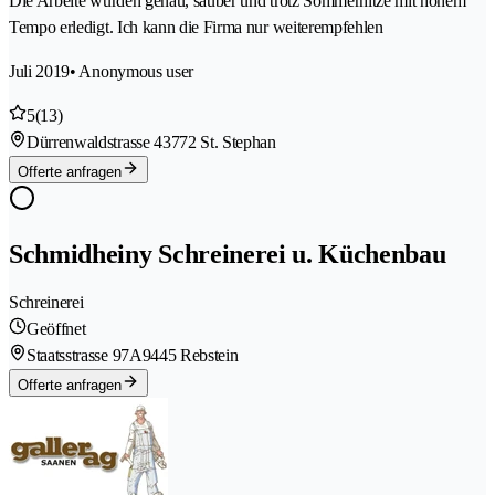
Die Arbeite wurden genau, sauber und trotz Sommerhitze mit hohem
Tempo erledigt. Ich kann die Firma nur weiterempfehlen
Juli 2019
• Anonymous user
5
(13)
Dürrenwaldstrasse 4
3772 St. Stephan
Offerte anfragen
Schmidheiny Schreinerei u. Küchenbau
Schreinerei
Geöffnet
Staatsstrasse 97A
9445 Rebstein
Offerte anfragen