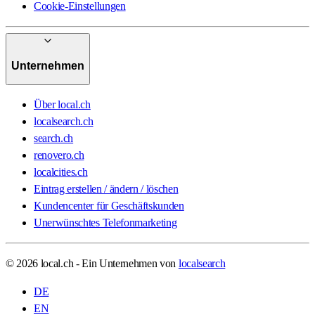
Cookie-Einstellungen
Unternehmen
Über local.ch
localsearch.ch
search.ch
renovero.ch
localcities.ch
Eintrag erstellen / ändern / löschen
Kundencenter für Geschäftskunden
Unerwünschtes Telefonmarketing
© 2026 local.ch - Ein Unternehmen von
localsearch
DE
EN