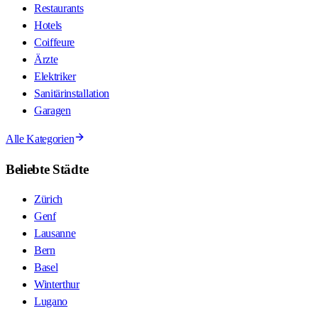
Restaurants
Hotels
Coiffeure
Ärzte
Elektriker
Sanitärinstallation
Garagen
Alle Kategorien
Beliebte Städte
Zürich
Genf
Lausanne
Bern
Basel
Winterthur
Lugano