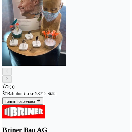
5
(5)
Bahnhofstrasse 5
8712 Stäfa
Termin reservieren
Briner Bau AG