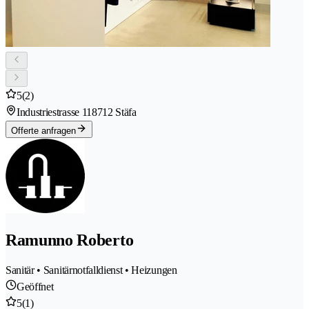
5
(2)
Industriestrasse 11
8712 Stäfa
Offerte anfragen
Ramunno Roberto
Sanitär • Sanitärnotfalldienst • Heizungen
Geöffnet
5
(1)