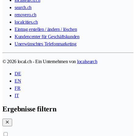
localsearch.ch
search.ch
renovero.ch
localcities.ch
Eintrag erstellen / ändern / löschen
Kundencenter für Geschäftskunden
Unerwünschtes Telefonmarketing
© 2026 local.ch - Ein Unternehmen von
localsearch
DE
EN
FR
IT
Ergebnisse filtern