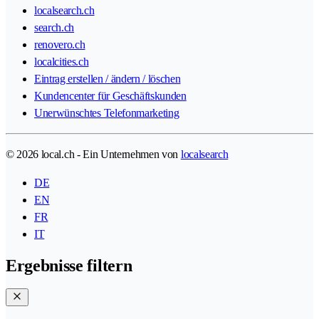
localsearch.ch
search.ch
renovero.ch
localcities.ch
Eintrag erstellen / ändern / löschen
Kundencenter für Geschäftskunden
Unerwünschtes Telefonmarketing
© 2026 local.ch - Ein Unternehmen von
localsearch
DE
EN
FR
IT
Ergebnisse filtern