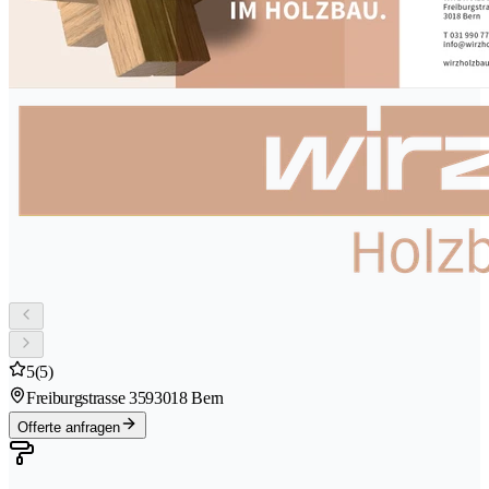
5
(5)
Freiburgstrasse 359
3018 Bern
Offerte anfragen