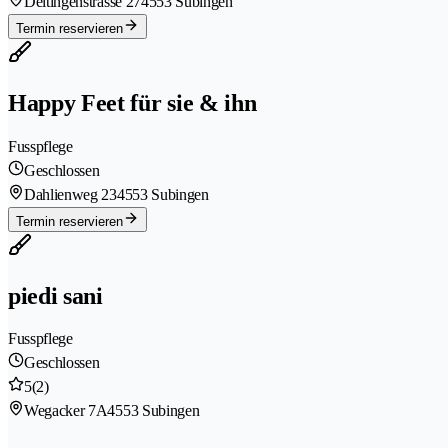
Deitingenstrasse 27
4553 Subingen
Termin reservieren
Happy Feet für sie & ihn
Fusspflege
Geschlossen
Dahlienweg 23
4553 Subingen
Termin reservieren
piedi sani
Fusspflege
Geschlossen
5
(2)
Wegacker 7A
4553 Subingen