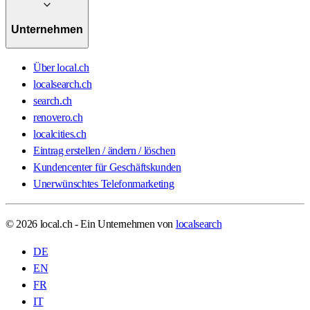
Unternehmen
Über local.ch
localsearch.ch
search.ch
renovero.ch
localcities.ch
Eintrag erstellen / ändern / löschen
Kundencenter für Geschäftskunden
Unerwünschtes Telefonmarketing
© 2026 local.ch - Ein Unternehmen von
localsearch
DE
EN
FR
IT