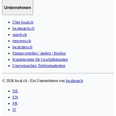
Unternehmen
Über local.ch
localsearch.ch
search.ch
renovero.ch
localcities.ch
Eintrag erstellen / ändern / löschen
Kundencenter für Geschäftskunden
Unerwünschtes Telefonmarketing
© 2026 local.ch - Ein Unternehmen von
localsearch
DE
EN
FR
IT