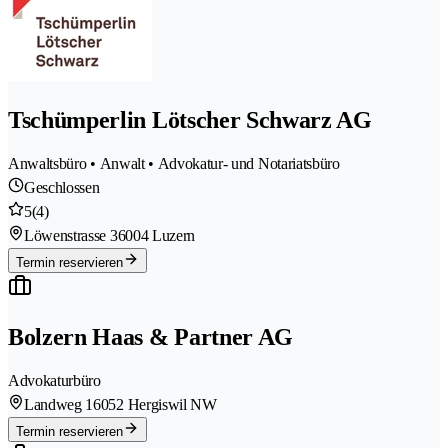
Tschümperlin Lötscher Schwarz AG
Anwaltsbüro • Anwalt • Advokatur- und Notariatsbüro
Geschlossen
5
(4)
Löwenstrasse 3
6004 Luzern
Termin reservieren
Bolzern Haas & Partner AG
Advokaturbüro
Landweg 1
6052 Hergiswil NW
Termin reservieren