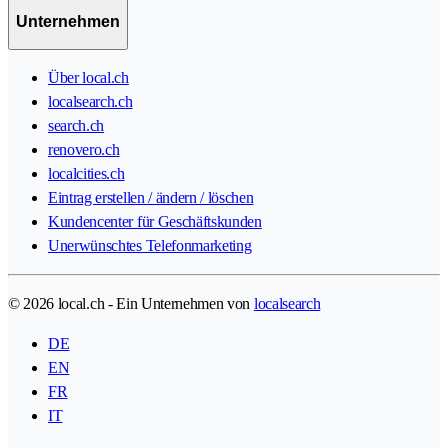
Unternehmen
Über local.ch
localsearch.ch
search.ch
renovero.ch
localcities.ch
Eintrag erstellen / ändern / löschen
Kundencenter für Geschäftskunden
Unerwünschtes Telefonmarketing
© 2026 local.ch - Ein Unternehmen von
localsearch
DE
EN
FR
IT