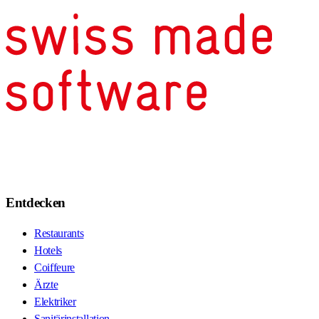
Entdecken
Restaurants
Hotels
Coiffeure
Ärzte
Elektriker
Sanitärinstallation