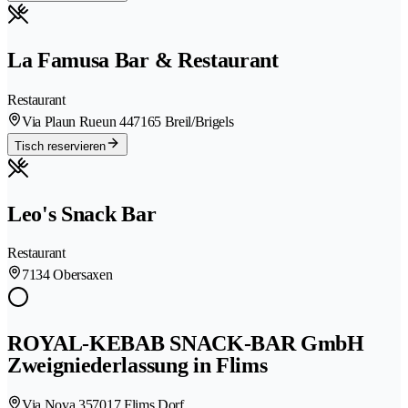
La Famusa Bar & Restaurant
Restaurant
Via Plaun Rueun 44
7165 Breil/Brigels
Tisch reservieren
Leo's Snack Bar
Restaurant
7134 Obersaxen
ROYAL-KEBAB SNACK-BAR GmbH
Zweigniederlassung in Flims
Via Nova 35
7017 Flims Dorf