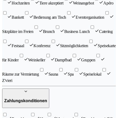
Hochzeiten
Tiere akzeptiert
Weinangebot
Apéro
Bankett
Bedienung am Tisch
Eventorganisation
Sitzplätze im Freien
Brunch
Business Lunch
Catering
Festsaal
Konferenz
Sitzmöglichkeiten
Speisekarte
für Kinder
Weinkeller
Dampfbad
Gruppen
Räume zur Vermietung
Sauna
Spa
Speiselokal
Z'vieri
Zahlungskonditionen