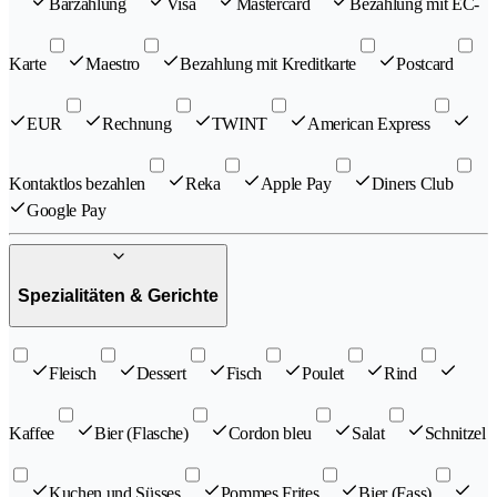
Barzahlung
Visa
Mastercard
Bezahlung mit EC-
Karte
Maestro
Bezahlung mit Kreditkarte
Postcard
EUR
Rechnung
TWINT
American Express
Kontaktlos bezahlen
Reka
Apple Pay
Diners Club
Google Pay
Spezialitäten & Gerichte
Fleisch
Dessert
Fisch
Poulet
Rind
Kaffee
Bier (Flasche)
Cordon bleu
Salat
Schnitzel
Kuchen und Süsses
Pommes Frites
Bier (Fass)