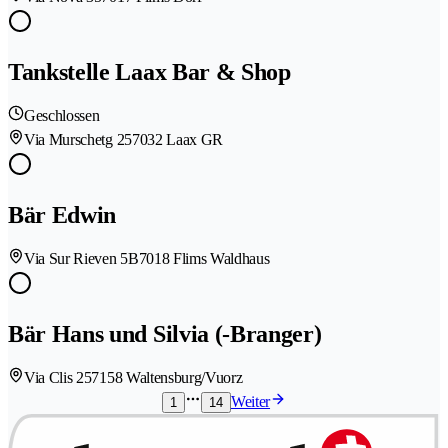
Tankstelle Laax Bar & Shop
Geschlossen
Via Murschetg 25
7032 Laax GR
Bär Edwin
Via Sur Rieven 5B
7018 Flims Waldhaus
Bär Hans und Silvia (-Branger)
Via Clis 25
7158 Waltensburg/Vuorz
Weiter
1
14