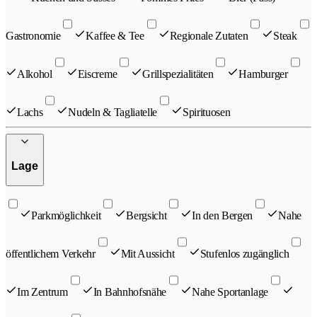
Gastronomie
Kaffee & Tee
Regionale Zutaten
Steak
Alkohol
Eiscreme
Grillspezialitäten
Hamburger
Lachs
Nudeln & Tagliatelle
Spirituosen
Lage
Parkmöglichkeit
Bergsicht
In den Bergen
Nahe
öffentlichem Verkehr
Mit Aussicht
Stufenlos zugänglich
Im Zentrum
In Bahnhofsnähe
Nahe Sportanlage