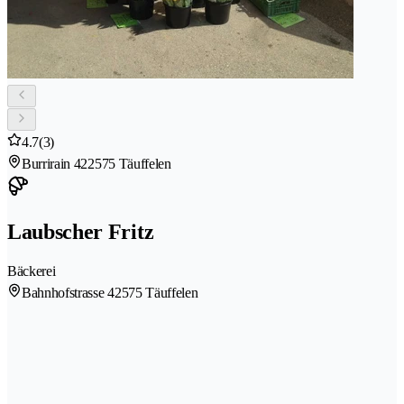
4.7
(3)
Burrirain 42
2575 Täuffelen
Laubscher Fritz
Bäckerei
Bahnhofstrasse 4
2575 Täuffelen