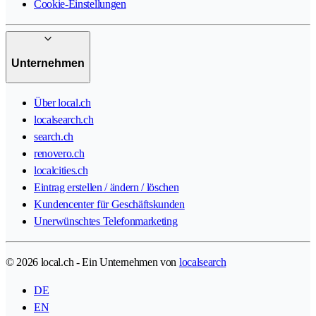
Cookie-Einstellungen
Unternehmen
Über local.ch
localsearch.ch
search.ch
renovero.ch
localcities.ch
Eintrag erstellen / ändern / löschen
Kundencenter für Geschäftskunden
Unerwünschtes Telefonmarketing
© 2026 local.ch - Ein Unternehmen von
localsearch
DE
EN