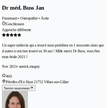
Dr méd. Buss Jan
Frauenarzt • Osteopathie • Ärzte
Geschlossen
Approche différente
Un super médecin qui a trouvé mon problème en 1 rencontre alors que
d autres n ont rien trouvé en 30 ans ! Mille merci Dr Buss, vous êtes
mon étoile 2021 !
Nov 2021
• annick.mugny
4
(4)
Pérolles d'En Haut 2
1752 Villars-sur-Glâne
Termin reservieren