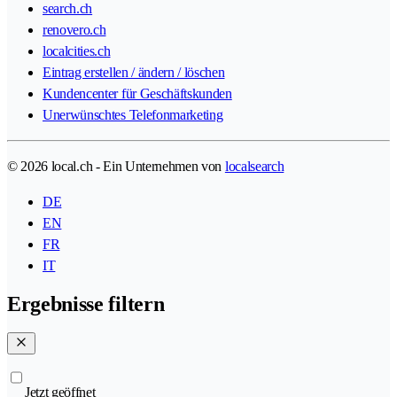
search.ch
renovero.ch
localcities.ch
Eintrag erstellen / ändern / löschen
Kundencenter für Geschäftskunden
Unerwünschtes Telefonmarketing
© 2026 local.ch - Ein Unternehmen von
localsearch
DE
EN
FR
IT
Ergebnisse filtern
Jetzt geöffnet