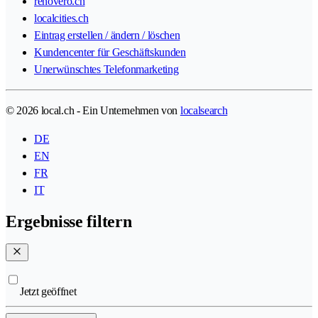
renovero.ch
localcities.ch
Eintrag erstellen / ändern / löschen
Kundencenter für Geschäftskunden
Unerwünschtes Telefonmarketing
© 2026 local.ch - Ein Unternehmen von
localsearch
DE
EN
FR
IT
Ergebnisse filtern
Jetzt geöffnet