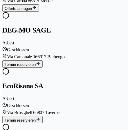
Via Carona 8
6815 Melide
Offerte anfragen
DEG.MO SAGL
Asbest
Geschlossen
Via Cantonale 16
6917 Barbengo
Termin reservieren
EcoRisana SA
Asbest
Geschlossen
Via Brüsighell 6
6807 Taverne
Termin reservieren