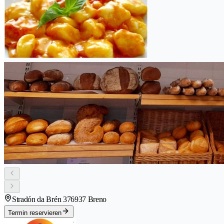
Stradón da Brén 37
6937 Breno
Termin reservieren