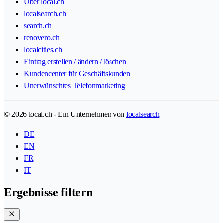
Über local.ch
localsearch.ch
search.ch
renovero.ch
localcities.ch
Eintrag erstellen / ändern / löschen
Kundencenter für Geschäftskunden
Unerwünschtes Telefonmarketing
© 2026 local.ch - Ein Unternehmen von
localsearch
DE
EN
FR
IT
Ergebnisse filtern