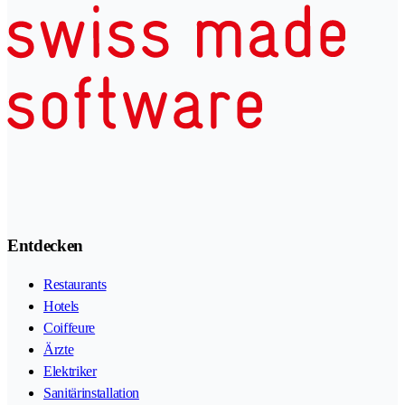
Entdecken
Restaurants
Hotels
Coiffeure
Ärzte
Elektriker
Sanitärinstallation